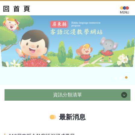
跳
到
主
要
內
容
區
資訊分類清單
資訊分類清單
最新消息
實施方法