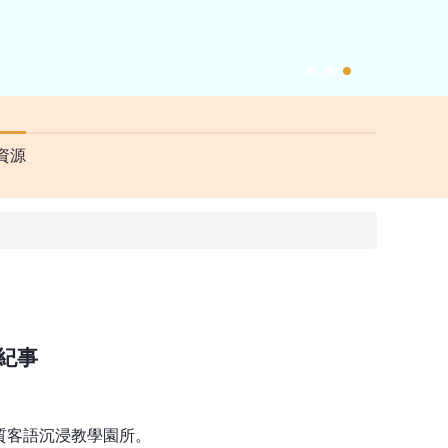
11
資源
紀事
質客語沉浸教學園所。