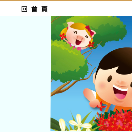
跳
到
主
要
內
容
區