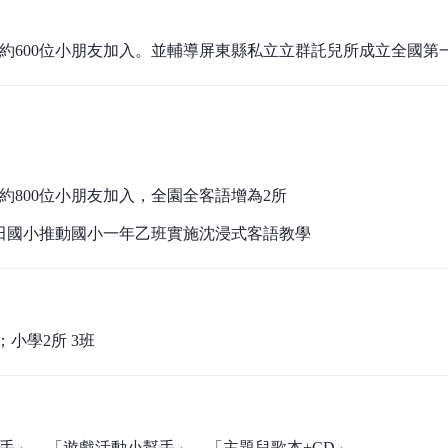
， 約600位小朋友加入。並輔導屏東縣私立立群託兒所成立全國
 約800位小朋友加入，全園全客語增為2所
田國小推動國小一年乙班實施沈浸式客語教學
；小學2所 3班
幫手」、「遊戲活動小幫手」、「主題兒歌本+CD」